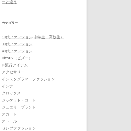
ーと違う
カテゴリー
10代ファッション(中学生・高校生）
30代ファッション
40代ファッション
Bizoux（ビズー）
JK流行アイテム
アクセサリー
インスタグラマーファッション
インナー
クロックス
ジャケット・コート
ジュエリーブランド
スカート
ストール
セレブファッション