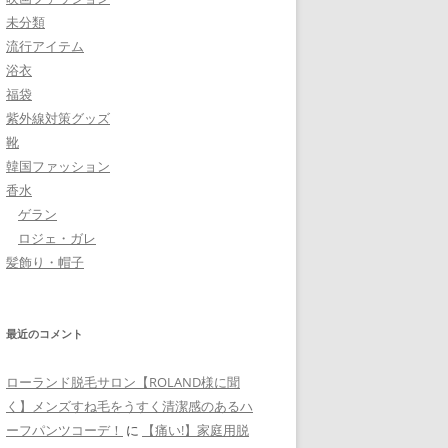
未分類
流行アイテム
浴衣
福袋
紫外線対策グッズ
靴
韓国ファッション
香水
ゲラン
ロジェ・ガレ
髪飾り・帽子
最近のコメント
ローランド脱毛サロン【ROLAND様に聞
く】メンズすね毛をうすく清潔感のあるハ
ーフパンツコーデ！
に
【痛い!】家庭用脱