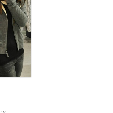
て
いな。