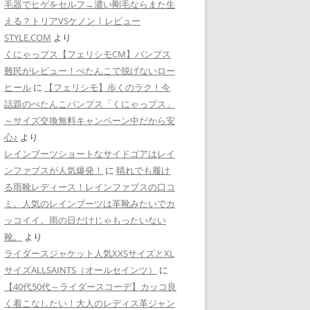
毛器でヒゲをセルフ→濃い剛毛ならまた生
える？トリアVSケノン | レビュー
STYLE.COM
より
くにゃっプス【フェリシモCM】パンプス
難民がレビュー！ぺたんこで脱げないロー
ヒール
に
【フェリシモ】歩くのラク！今
話題のぺたんこパンプス「くにゃっプス」
～サイズ交換無料キャンペーン中だから安
心♪
より
レインブーツショートなサイドゴアはレイ
ンファブスが人気爆発！
に
晴れでも履け
る雨靴レディース！レインファブスの口コ
ミ。人気のレインブーツは革靴みたいでカ
ッコイイ。雨の日だけじゃもったいない
靴。
より
ライダースジャケット人気XXSサイズとXL
サイズALLSAINTS（オールセインツ）
に
【40代50代～ライダースコーデ】カッコ良
く着こなしたい！大人のレディス革ジャン