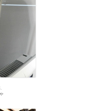
が、
トや