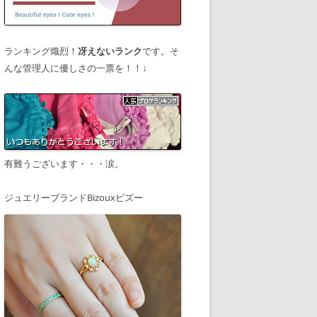
ランキング熾烈！
冴えないランク
です。そ
んな管理人に優しさの一票を！！↓
有難うございます・・・涙。
ジュエリーブランドBizouxビズー