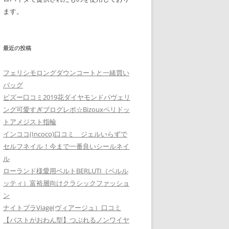
ます。
最近の投稿
フェリシモロングダウンコートと一緒買い
バッグ
ビズー口コミ2019花ダイヤモンドパヴェリ
ング可愛すぎブログレポ☆Bizouxペリドッ
トアメジスト指輪
インココ(Incoco)口コミ ジェルいらずで
セルフネイル！今まで一番良いシールネイ
ル
ローランド様愛用ベルトBERLUTI（ベルル
ッティ）富裕層向けクラシックファッショ
ン
ナイトブラViage(ヴィアージュ）口コミ
【バストがおわん型】つぶれるノンワイヤ