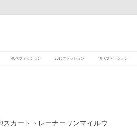
コ
ン
40代ファッション
30代ファッション
10代ファッション
テ
ン
ツ
へ
ス
キ
ッ
プ
生地スカートトレーナーワンマイルウ