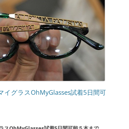
グラスOhMyGlasses試着5日間可
OhMyGlasses試着5日間可能５本まで