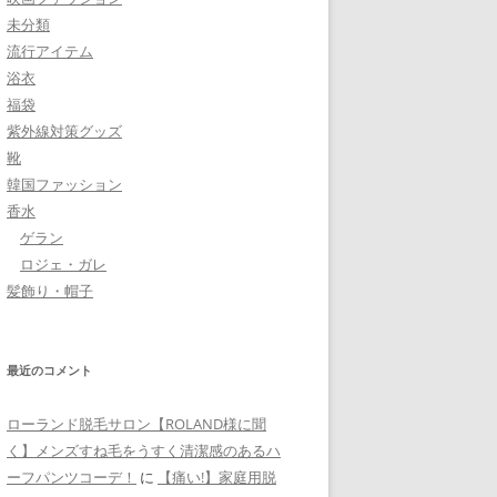
未分類
流行アイテム
浴衣
福袋
紫外線対策グッズ
靴
韓国ファッション
香水
ゲラン
ロジェ・ガレ
髪飾り・帽子
最近のコメント
ローランド脱毛サロン【ROLAND様に聞
く】メンズすね毛をうすく清潔感のあるハ
ーフパンツコーデ！
に
【痛い!】家庭用脱