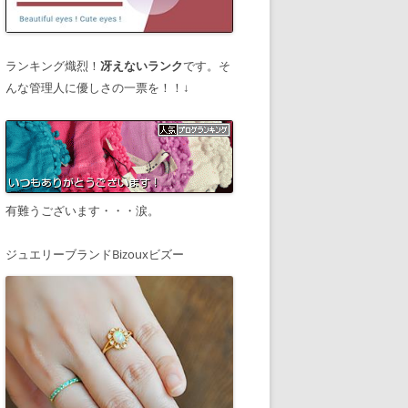
ランキング熾烈！
冴えないランク
です。そ
んな管理人に優しさの一票を！！↓
有難うございます・・・涙。
ジュエリーブランドBizouxビズー