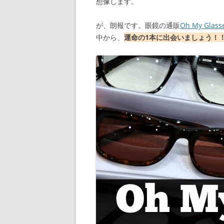
想像します。
が、朗報です。眼鏡の通販
Oh My Gla
中から、
運命の1本に出会いましょう！