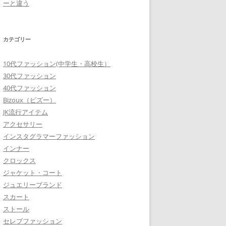
ーと違う
カテゴリー
10代ファッション(中学生・高校生）
30代ファッション
40代ファッション
Bizoux（ビズー）
JK流行アイテム
アクセサリー
インスタグラマーファッション
インナー
クロックス
ジャケット・コート
ジュエリーブランド
スカート
ストール
セレブファッション