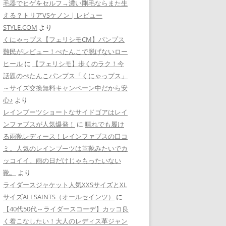
毛器でヒゲをセルフ→濃い剛毛ならまた生
える？トリアVSケノン | レビュー
STYLE.COM
より
くにゃっプス【フェリシモCM】パンプス
難民がレビュー！ぺたんこで脱げないロー
ヒール
に
【フェリシモ】歩くのラク！今
話題のぺたんこパンプス「くにゃっプス」
～サイズ交換無料キャンペーン中だから安
心♪
より
レインブーツショートなサイドゴアはレイ
ンファブスが人気爆発！
に
晴れでも履け
る雨靴レディース！レインファブスの口コ
ミ。人気のレインブーツは革靴みたいでカ
ッコイイ。雨の日だけじゃもったいない
靴。
より
ライダースジャケット人気XXSサイズとXL
サイズALLSAINTS（オールセインツ）
に
【40代50代～ライダースコーデ】カッコ良
く着こなしたい！大人のレディス革ジャン