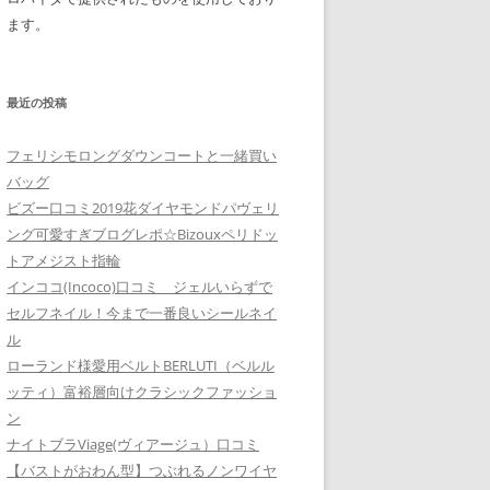
ます。
最近の投稿
フェリシモロングダウンコートと一緒買い
バッグ
ビズー口コミ2019花ダイヤモンドパヴェリ
ング可愛すぎブログレポ☆Bizouxペリドッ
トアメジスト指輪
インココ(Incoco)口コミ ジェルいらずで
セルフネイル！今まで一番良いシールネイ
ル
ローランド様愛用ベルトBERLUTI（ベルル
ッティ）富裕層向けクラシックファッショ
ン
ナイトブラViage(ヴィアージュ）口コミ
【バストがおわん型】つぶれるノンワイヤ