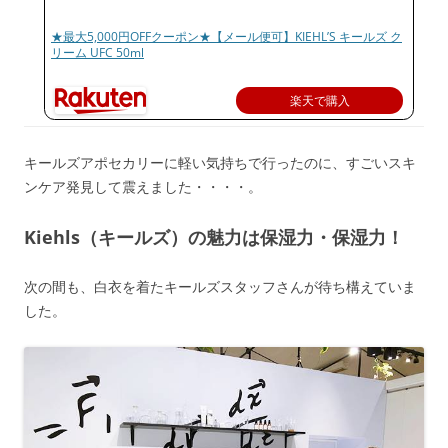
★最大5,000円OFFクーポン★【メール便可】KIEHL’S キールズ ク
リーム UFC 50ml
楽天で購入
キールズアポセカリーに軽い気持ちで行ったのに、すごいスキ
ンケア発見して震えました・・・・。
Kiehls（キールズ）の魅力は保湿力・保湿力！
次の間も、白衣を着たキールズスタッフさんが待ち構えていま
した。