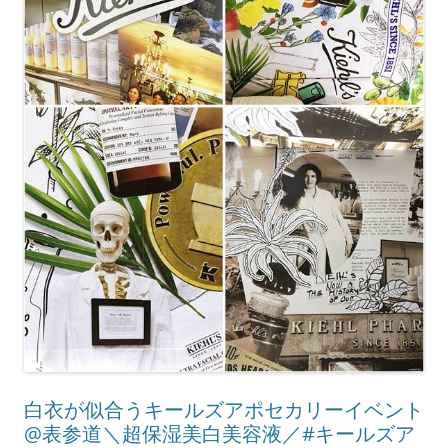
白衣が似合うキールズアポセカリーイベント
@表参道＼超保湿美白美容液／#キールズア