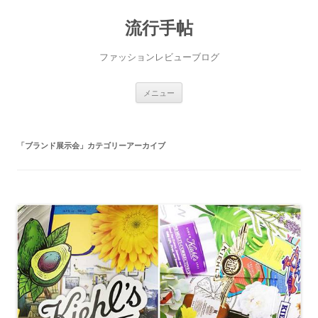
流行手帖
ファッションレビューブログ
コ
メニュー
ン
テ
ン
ツ
へ
「
ブランド展示会
」カテゴリーアーカイブ
ス
キ
ッ
プ