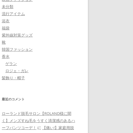
未分類
流行アイテム
浴衣
福袋
紫外線対策グッズ
靴
韓国ファッション
香水
ゲラン
ロジェ・ガレ
髪飾り・帽子
最近のコメント
ローランド脱毛サロン【ROLAND様に聞
く】メンズすね毛をうすく清潔感のあるハ
ーフパンツコーデ！
に
【痛い!】家庭用脱