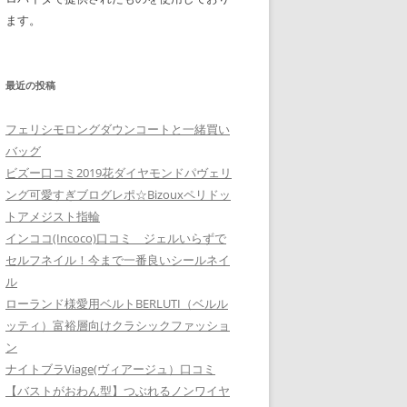
ます。
最近の投稿
フェリシモロングダウンコートと一緒買い
バッグ
ビズー口コミ2019花ダイヤモンドパヴェリ
ング可愛すぎブログレポ☆Bizouxペリドッ
トアメジスト指輪
インココ(Incoco)口コミ ジェルいらずで
セルフネイル！今まで一番良いシールネイ
ル
ローランド様愛用ベルトBERLUTI（ベルル
ッティ）富裕層向けクラシックファッショ
ン
ナイトブラViage(ヴィアージュ）口コミ
【バストがおわん型】つぶれるノンワイヤ