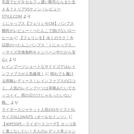
毛器でヒゲをセルフ→濃い剛毛ならまた生
える？トリアVSケノン | レビュー
STYLE.COM
より
くにゃっプス【フェリシモCM】パンプス
難民がレビュー！ぺたんこで脱げないロー
ヒール
に
【フェリシモ】歩くのラク！今
話題のぺたんこパンプス「くにゃっプス」
～サイズ交換無料キャンペーン中だから安
心♪
より
レインブーツショートなサイドゴアはレイ
ンファブスが人気爆発！
に
晴れでも履け
る雨靴レディース！レインファブスの口コ
ミ。人気のレインブーツは革靴みたいでカ
ッコイイ。雨の日だけじゃもったいない
靴。
より
ライダースジャケット人気XXSサイズとXL
サイズALLSAINTS（オールセインツ）
に
【40代50代～ライダースコーデ】カッコ良
く着こなしたい！大人のレディス革ジャン