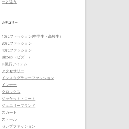
ーと違う
カテゴリー
10代ファッション(中学生・高校生）
30代ファッション
40代ファッション
Bizoux（ビズー）
JK流行アイテム
アクセサリー
インスタグラマーファッション
インナー
クロックス
ジャケット・コート
ジュエリーブランド
スカート
ストール
セレブファッション