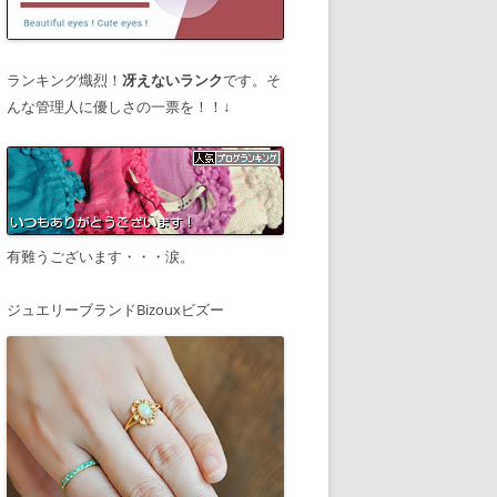
ランキング熾烈！
冴えないランク
です。そ
んな管理人に優しさの一票を！！↓
有難うございます・・・涙。
ジュエリーブランドBizouxビズー