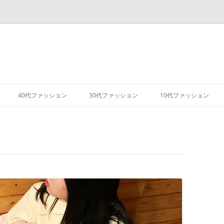
コ
ン
40代ファッション
30代ファッション
10代ファッション
テ
ン
ツ
へ
ス
キ
ッ
プ