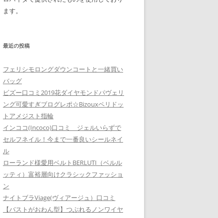
ます。
最近の投稿
フェリシモロングダウンコートと一緒買い
バッグ
ビズー口コミ2019花ダイヤモンドパヴェリ
ング可愛すぎブログレポ☆Bizouxペリドッ
トアメジスト指輪
インココ(Incoco)口コミ ジェルいらずで
セルフネイル！今まで一番良いシールネイ
ル
ローランド様愛用ベルトBERLUTI（ベルル
ッティ）富裕層向けクラシックファッショ
ン
ナイトブラViage(ヴィアージュ）口コミ
【バストがおわん型】つぶれるノンワイヤ