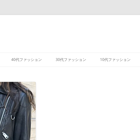
コ
ン
40代ファッション
30代ファッション
10代ファッション
テ
ン
ツ
へ
ス
キ
ッ
プ