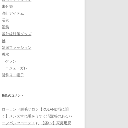
未分類
流行アイテム
浴衣
福袋
紫外線対策グッズ
靴
韓国ファッション
香水
ゲラン
ロジェ・ガレ
髪飾り・帽子
最近のコメント
ローランド脱毛サロン【ROLAND様に聞
く】メンズすね毛をうすく清潔感のあるハ
ーフパンツコーデ！
に
【痛い!】家庭用脱