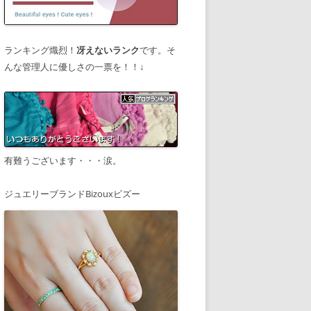
ランキング熾烈！
冴えないランク
です。そ
んな管理人に優しさの一票を！！↓
有難うございます・・・涙。
ジュエリーブランドBizouxビズー