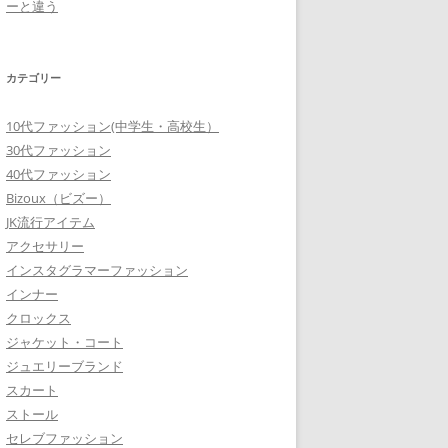
ーと違う
カテゴリー
10代ファッション(中学生・高校生）
30代ファッション
40代ファッション
Bizoux（ビズー）
JK流行アイテム
アクセサリー
インスタグラマーファッション
インナー
クロックス
ジャケット・コート
ジュエリーブランド
スカート
ストール
セレブファッション