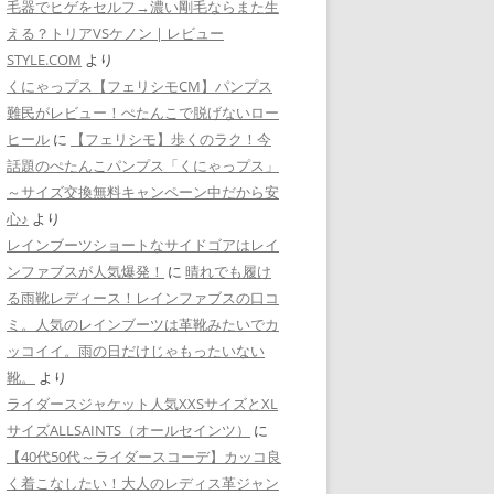
毛器でヒゲをセルフ→濃い剛毛ならまた生
える？トリアVSケノン | レビュー
STYLE.COM
より
くにゃっプス【フェリシモCM】パンプス
難民がレビュー！ぺたんこで脱げないロー
ヒール
に
【フェリシモ】歩くのラク！今
話題のぺたんこパンプス「くにゃっプス」
～サイズ交換無料キャンペーン中だから安
心♪
より
レインブーツショートなサイドゴアはレイ
ンファブスが人気爆発！
に
晴れでも履け
る雨靴レディース！レインファブスの口コ
ミ。人気のレインブーツは革靴みたいでカ
ッコイイ。雨の日だけじゃもったいない
靴。
より
ライダースジャケット人気XXSサイズとXL
サイズALLSAINTS（オールセインツ）
に
【40代50代～ライダースコーデ】カッコ良
く着こなしたい！大人のレディス革ジャン