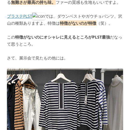
る
無難さが最高の持ち味。
ファーの質感も生地もいいですよ。
プラステPLST
では、ダウンベストやガウチョパンツ、沢
山の種類ありますよ、特徴は
特徴がないのが特徴
（笑）。
この
特徴がないのにオシャレに見えるところがPLST最強
だなっ
て思うところ。
さて、展示会で見たもの他には。