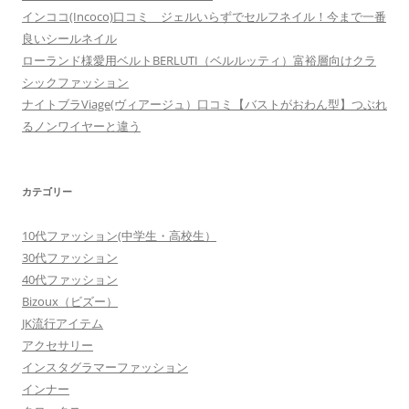
インココ(Incoco)口コミ ジェルいらずでセルフネイル！今まで一番
良いシールネイル
ローランド様愛用ベルトBERLUTI（ベルルッティ）富裕層向けクラ
シックファッション
ナイトブラViage(ヴィアージュ）口コミ【バストがおわん型】つぶれ
るノンワイヤーと違う
カテゴリー
10代ファッション(中学生・高校生）
30代ファッション
40代ファッション
Bizoux（ビズー）
JK流行アイテム
アクセサリー
インスタグラマーファッション
インナー