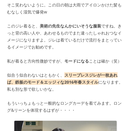
そこ笑わないように。この日の朝は大雨でアイロンかけた髪も
むなしく湿気で爆発w
このジレ着ると、
美術の先生なんかにいそうな服装
ですね。き
っと背の高い人や、あわせるものでまた違ったしゃれおつなイ
メージになりますよ。ジレは着ているだけで流行をまとってい
るイメージでお勧めです。
私が着ると方向性微妙ですが、
モードになる
ことは確か（笑）
似合う似合わないはともかく、
スリーブレスジレが一枚あれ
ば、鉄板のモード＆エッジィな2016年春スタイル
になります。
私も別な形で欲しいかな。
もういっちょもっと一般的なロングカーデを着てみます。ロン
グ&リーンを体現するはずが・・・・