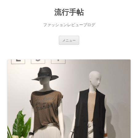
流行手帖
ファッションレビューブログ
コ
メニュー
ン
テ
ン
ツ
へ
ス
キ
ッ
プ