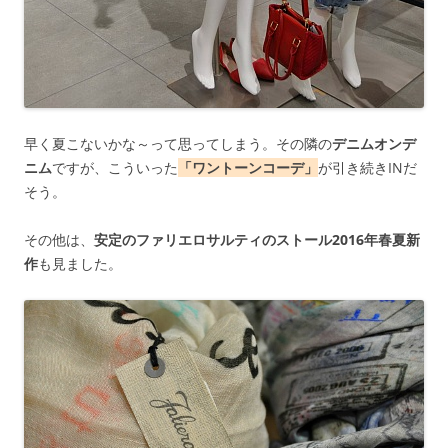
早く夏こないかな～って思ってしまう。その隣の
デニムオンデ
ニム
ですが、こういった
「ワントーンコーデ」
が引き続きINだ
そう。
その他は、
安定のファリエロサルティのストール2016年春夏新
作
も見ました。