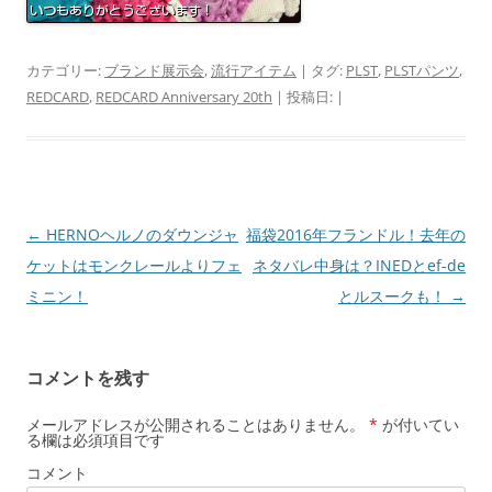
カテゴリー:
ブランド展示会
,
流行アイテム
| タグ:
PLST
,
PLSTパンツ
,
REDCARD
,
REDCARD Anniversary 20th
| 投稿日:
|
投
←
HERNOヘルノのダウンジャ
福袋2016年フランドル！去年の
稿
ケットはモンクレールよりフェ
ネタバレ中身は？INEDとef-de
ナ
ミニン！
とルスークも！
→
ビ
ゲ
コメントを残す
ー
シ
メールアドレスが公開されることはありません。
*
が付いてい
る欄は必須項目です
ョ
コメント
ン