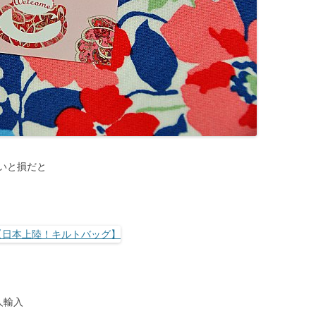
いと損だと
人輸入