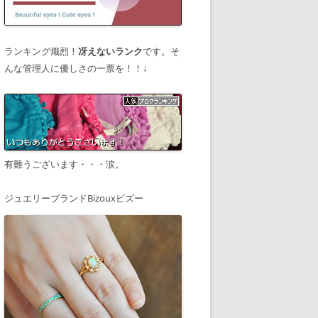
ランキング熾烈！
冴えないランク
です。そ
んな管理人に優しさの一票を！！↓
有難うございます・・・涙。
ジュエリーブランドBizouxビズー