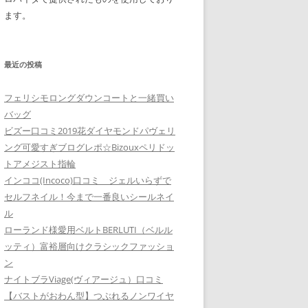
ます。
最近の投稿
フェリシモロングダウンコートと一緒買い
バッグ
ビズー口コミ2019花ダイヤモンドパヴェリ
ング可愛すぎブログレポ☆Bizouxペリドッ
トアメジスト指輪
インココ(Incoco)口コミ ジェルいらずで
セルフネイル！今まで一番良いシールネイ
ル
ローランド様愛用ベルトBERLUTI（ベルル
ッティ）富裕層向けクラシックファッショ
ン
ナイトブラViage(ヴィアージュ）口コミ
【バストがおわん型】つぶれるノンワイヤ