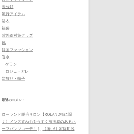
未分類
流行アイテム
浴衣
福袋
紫外線対策グッズ
靴
韓国ファッション
香水
ゲラン
ロジェ・ガレ
髪飾り・帽子
最近のコメント
ローランド脱毛サロン【ROLAND様に聞
く】メンズすね毛をうすく清潔感のあるハ
ーフパンツコーデ！
に
【痛い!】家庭用脱