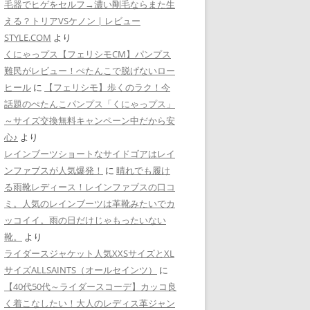
毛器でヒゲをセルフ→濃い剛毛ならまた生
える？トリアVSケノン | レビュー
STYLE.COM
より
くにゃっプス【フェリシモCM】パンプス
難民がレビュー！ぺたんこで脱げないロー
ヒール
に
【フェリシモ】歩くのラク！今
話題のぺたんこパンプス「くにゃっプス」
～サイズ交換無料キャンペーン中だから安
心♪
より
レインブーツショートなサイドゴアはレイ
ンファブスが人気爆発！
に
晴れでも履け
る雨靴レディース！レインファブスの口コ
ミ。人気のレインブーツは革靴みたいでカ
ッコイイ。雨の日だけじゃもったいない
靴。
より
ライダースジャケット人気XXSサイズとXL
サイズALLSAINTS（オールセインツ）
に
【40代50代～ライダースコーデ】カッコ良
く着こなしたい！大人のレディス革ジャン