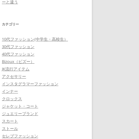
ーと違う
カテゴリー
10代ファッション(中学生・高校生）
30代ファッション
40代ファッション
Bizoux（ビズー）
JK流行アイテム
アクセサリー
インスタグラマーファッション
インナー
クロックス
ジャケット・コート
ジュエリーブランド
スカート
ストール
セレブファッション