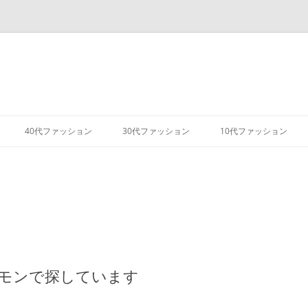
コ
ン
40代ファッション
30代ファッション
10代ファッション
テ
ン
ツ
へ
ス
キ
ッ
プ
モンで探しています