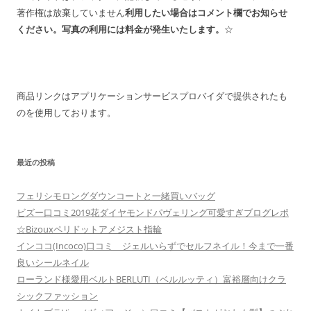
著作権は放棄していません
利用したい場合はコメント欄でお知らせ
ください。写真の利用には料金が発生いたします。
☆
商品リンクはアプリケーションサービスプロバイダで提供されたも
のを使用しております。
最近の投稿
フェリシモロングダウンコートと一緒買いバッグ
ビズー口コミ2019花ダイヤモンドパヴェリング可愛すぎブログレポ
☆Bizouxペリドットアメジスト指輪
インココ(Incoco)口コミ ジェルいらずでセルフネイル！今まで一番
良いシールネイル
ローランド様愛用ベルトBERLUTI（ベルルッティ）富裕層向けクラ
シックファッション