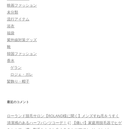
映画ファッション
未分類
流行アイテム
浴衣
福袋
紫外線対策グッズ
靴
韓国ファッション
香水
ゲラン
ロジェ・ガレ
髪飾り・帽子
最近のコメント
ローランド脱毛サロン【ROLAND様に聞く】メンズすね毛をうすく
清潔感のあるハーフパンツコーデ！
に
【痛い!】家庭用脱毛器でヒゲ