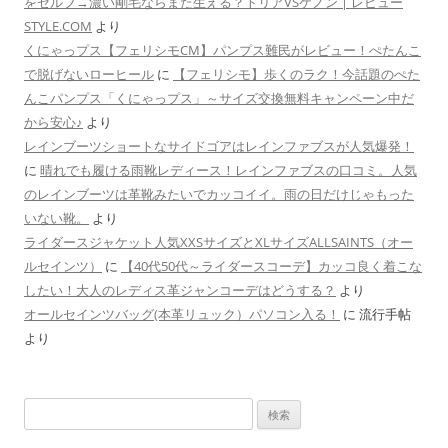
をセルフ→濃い剛毛ならまた生える？トリアVSケノン | レビュー
STYLE.COM
より
くにゃっプス【フェリシモCM】パンプス難民がレビュー！ぺたんこ
で脱げないローヒール
に
【フェリシモ】歩くのラク！今話題のぺた
んこパンプス「くにゃっプス」～サイズ交換無料キャンペーン中だ
から安心♪
より
レインブーツショートなサイドゴアはレインファブスが人気爆発！
に
晴れでも履ける雨靴レディース！レインファブスの口コミ。人気
のレインブーツは革靴みたいでカッコイイ。雨の日だけじゃもった
いない靴。
より
ライダースジャケット人気XXSサイズとXLサイズALLSAINTS（オー
ルセインツ）
に
【40代50代～ライダースコーデ】カッコ良く着こな
したい！大人のレディス革ジャンコーデはどうする？
より
オールセインツバッグ(本革リュック）パソコン入る！
に
流行手帖
より
検
索