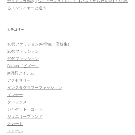
ナイトブラViage(ヴィアージュ）口コミ【バストがおわん型】つぶれ
るノンワイヤーと違う
カテゴリー
10代ファッション(中学生・高校生）
30代ファッション
40代ファッション
Bizoux（ビズー）
JK流行アイテム
アクセサリー
インスタグラマーファッション
インナー
クロックス
ジャケット・コート
ジュエリーブランド
スカート
ストール