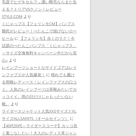
毛器でヒゲをセルフ→濃い剛毛ならまた生
える？トリアVSケノン | レビュー
STYLE.COM
より
くにゃっプス【フェリシモCM】パンプス
難民がレビュー！ぺたんこで脱げないロー
ヒール
に
【フェリシモ】歩くのラク！今
話題のぺたんこパンプス「くにゃっプス」
～サイズ交換無料キャンペーン中だから安
心♪
より
レインブーツショートなサイドゴアはレイ
ンファブスが人気爆発！
に
晴れでも履け
る雨靴レディース！レインファブスの口コ
ミ。人気のレインブーツは革靴みたいでカ
ッコイイ。雨の日だけじゃもったいない
靴。
より
ライダースジャケット人気XXSサイズとXL
サイズALLSAINTS（オールセインツ）
に
【40代50代～ライダースコーデ】カッコ良
く着こなしたい！大人のレディス革ジャン