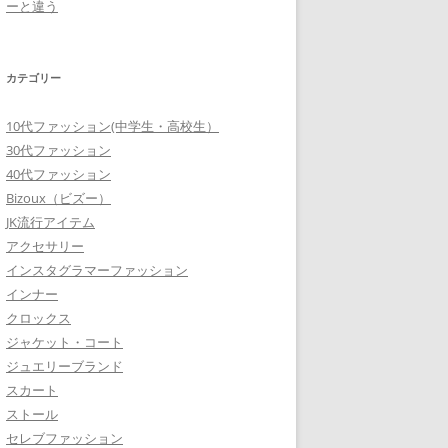
ーと違う
カテゴリー
10代ファッション(中学生・高校生）
30代ファッション
40代ファッション
Bizoux（ビズー）
JK流行アイテム
アクセサリー
インスタグラマーファッション
インナー
クロックス
ジャケット・コート
ジュエリーブランド
スカート
ストール
セレブファッション