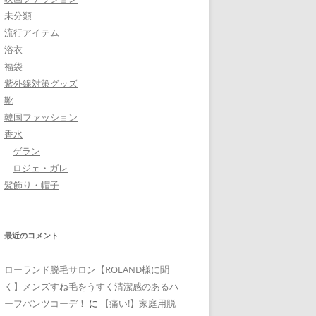
未分類
流行アイテム
浴衣
福袋
紫外線対策グッズ
靴
韓国ファッション
香水
ゲラン
ロジェ・ガレ
髪飾り・帽子
最近のコメント
ローランド脱毛サロン【ROLAND様に聞
く】メンズすね毛をうすく清潔感のあるハ
ーフパンツコーデ！
に
【痛い!】家庭用脱