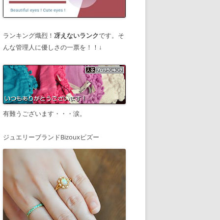
ランキング熾烈！
冴えないランク
です。そ
んな管理人に優しさの一票を！！↓
有難うございます・・・涙。
ジュエリーブランドBizouxビズー