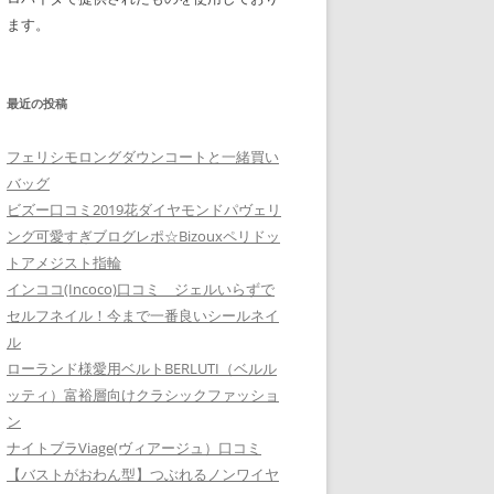
ます。
最近の投稿
フェリシモロングダウンコートと一緒買い
バッグ
ビズー口コミ2019花ダイヤモンドパヴェリ
ング可愛すぎブログレポ☆Bizouxペリドッ
トアメジスト指輪
インココ(Incoco)口コミ ジェルいらずで
セルフネイル！今まで一番良いシールネイ
ル
ローランド様愛用ベルトBERLUTI（ベルル
ッティ）富裕層向けクラシックファッショ
ン
ナイトブラViage(ヴィアージュ）口コミ
【バストがおわん型】つぶれるノンワイヤ