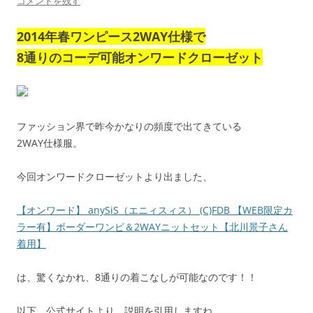
コメントを残す
2014年春ワンピース2WAY仕様で
8通りのコーデ可能オンワードクローゼット
ファッション界で昨今かなりの頻度で出てきている
2WAY仕様服。
今回オンワードクローゼットより出ました、
【オンワード】 anySiS（エニィスィス） (C)FDB 【WEB限定カ
ラー有】ボーダーワンピ＆2WAYニットセット【北川景子さん
着用】
は、驚くなかれ、8通りの着こなしが可能なのです！！
以下、公式サイトより、説明を引用しますね。