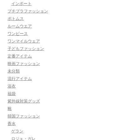
インポート
プチプラファッション
ボトムス
ルームウエア
ワンピース
ワンマイルウェア
子どもファッション
定番アイテム
映画ファッション
未分類
流行アイテム
浴衣
福袋
紫外線対策グッズ
靴
韓国ファッション
香水
ゲラン
ロジェ・ガレ