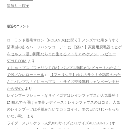
髪飾り・帽子
最近のコメント
ローランド脱毛サロン【ROLAND様に聞く】メンズすね毛をうすく
清潔感のあるハーフパンツコーデ！
に
【痛い!】家庭用脱毛器でヒゲ
をセルフ→濃い剛毛ならまた生える？トリアVSケノン | レビュー
STYLE.COM
より
くにゃっプス【フェリシモCM】パンプス難民がレビュー！ぺたんこ
で脱げないローヒール
に
【フェリシモ】歩くのラク！今話題のぺた
んこパンプス「くにゃっプス」～サイズ交換無料キャンペーン中だ
から安心♪
より
レインブーツショートなサイドゴアはレインファブスが人気爆発！
に
晴れでも履ける雨靴レディース！レインファブスの口コミ。人気
のレインブーツは革靴みたいでカッコイイ。雨の日だけじゃもった
いない靴。
より
ライダースジャケット人気XXSサイズとXLサイズALLSAINTS（オー