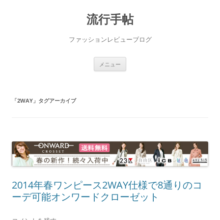
流行手帖
ファッションレビューブログ
コ
メニュー
ン
テ
ン
ツ
へ
「
2WAY
」タグアーカイブ
ス
キ
ッ
プ
2014年春ワンピース2WAY仕様で8通りのコ
ーデ可能オンワードクローゼット