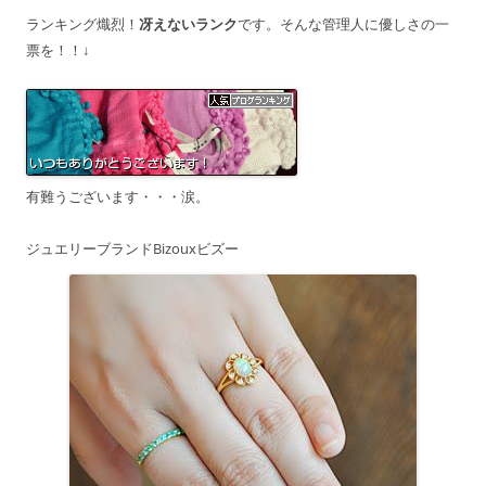
ランキング熾烈！
冴えないランク
です。そんな管理人に優しさの一
票を！！↓
有難うございます・・・涙。
ジュエリーブランドBizouxビズー