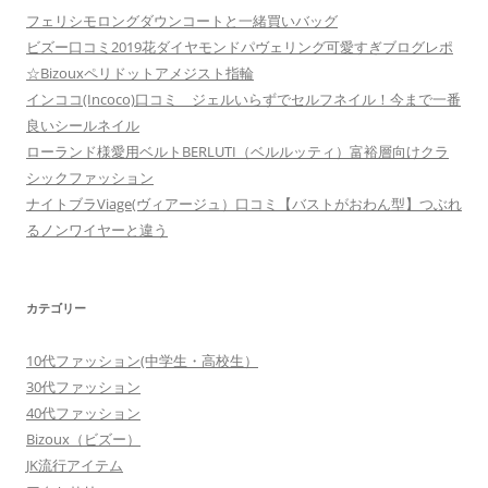
フェリシモロングダウンコートと一緒買いバッグ
ビズー口コミ2019花ダイヤモンドパヴェリング可愛すぎブログレポ
☆Bizouxペリドットアメジスト指輪
インココ(Incoco)口コミ ジェルいらずでセルフネイル！今まで一番
良いシールネイル
ローランド様愛用ベルトBERLUTI（ベルルッティ）富裕層向けクラ
シックファッション
ナイトブラViage(ヴィアージュ）口コミ【バストがおわん型】つぶれ
るノンワイヤーと違う
カテゴリー
10代ファッション(中学生・高校生）
30代ファッション
40代ファッション
Bizoux（ビズー）
JK流行アイテム