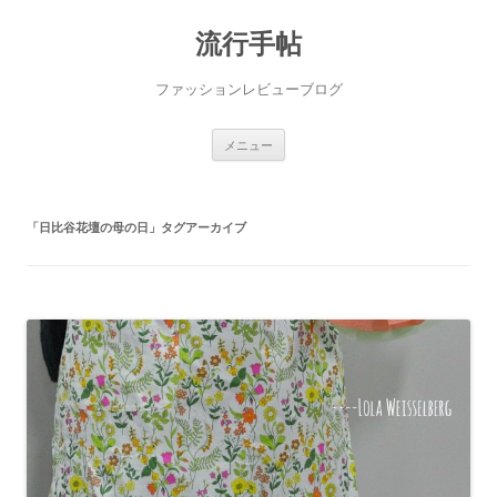
流行手帖
ファッションレビューブログ
コ
メニュー
ン
テ
ン
ツ
へ
「
日比谷花壇の母の日
」タグアーカイブ
ス
キ
ッ
プ