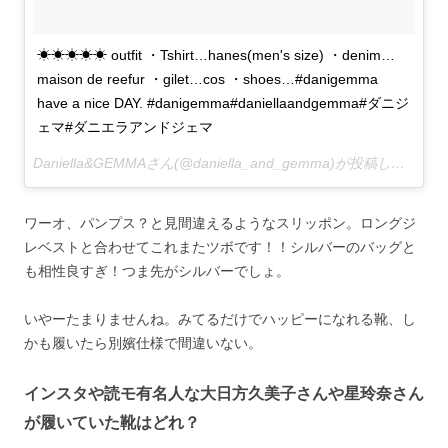
☀︎☀︎☀︎☀︎☀︎ outfit ・Tshirt…hanes(men's size) ・denim…
maison de reefur ・gilet…cos ・shoes…#danigemma
have a nice DAY. #danigemma#daniellaandgemma#ダニジ
ェマ#ダニエラアンドジェマ
Daniella&GEMMAさん(@daniella_and_gemma)が投稿した写真 –
ワーオ、パンプス？と見間違えるようなスリッポン。ロングジ
レベストと合わせてこれまたツボです！！シルバーのバッグと
も相性良すぎ！つま先がシルバーでしょ。
いやーたまりませんね。みてるだけでハッピーになれる靴、し
かも履いたら別嬪仕様で間違いない。
インスタや読モ有名人な大日方久美子さんや星玲奈さん
が履いていた靴はどれ？