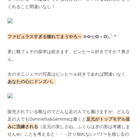
くれること間違いなし！
ファビュラスすぎる惚れてまうやろ～
:✼✿(ღ✪ｖ✪)｡ﾟ:*
更に靴フェチの探求は続きます、ピンヒール好きですか？奥さ
ん。
次のダニジェマの写真はピンヒール好きであれば間違いなく、
あなたの心にドンズバ。
販売されている靴なのでどんな足の人でも履けますが、どんな
足の人でもDanniella&Gemmaは履くと
足元がトップモデル並
みに洗練される
（足元の美しさね。ふくらはぎの形は考慮しま
せんw）ことを考えると・・・計り知れないパワーを感じるの