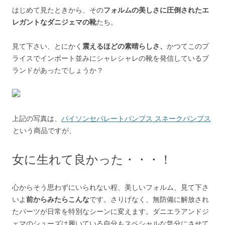
はじめて見たときから、その
フォルムの美しさに圧倒されたエ
レガントなダニジェマの靴
たち。
見て下さい、とにかく
震えるほどの素晴らしさ、
かつてこのプ
ライスでインポート並みにシャレシャレの靴を発信しているブ
ランドがあったでしょうか？
上記の写真は、
パイソンセパレートパンプス スネークパンプス
という商品ですが、
女に生れて良かった・・・！
心からそう思わずにいられない程、美しいフォルム、見て下さ
いよ
前からみたらこんな
です。さりげなく、無防備に解放され
たパーツが日常を特別なシーンに変えます。ダニエラアンドジ
ェマのシューズは履いている自分もスペシャルな気分にさせて