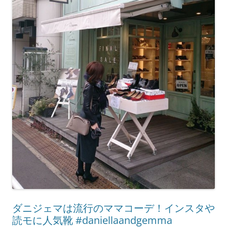
ダニジェマは流行のママコーデ！インスタや
読モに人気靴 #daniellaandgemma