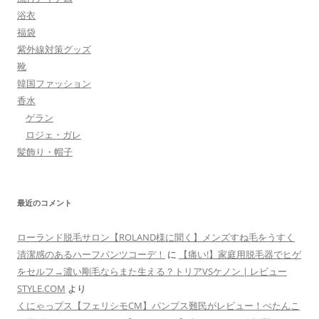
浴衣
福袋
紫外線対策グッズ
靴
韓国ファッション
香水
ゲラン
ロジェ・ガレ
髪飾り・帽子
最近のコメント
ローランド脱毛サロン【ROLAND様に聞く】メンズすね毛をうすく
清潔感のあるハーフパンツコーデ！
に
【痛い!】家庭用脱毛器でヒゲ
をセルフ→濃い剛毛ならまた生える？トリアVSケノン | レビュー
STYLE.COM
より
くにゃっプス【フェリシモCM】パンプス難民がレビュー！ぺたんこ