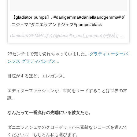
【gladiator pumps】. #danigemma#daniellaandgemma#ダ
ニジェマ#ダニエラアンドジェマ#pumps#black
Daniella&GEMMAさん(@daniella_and_gemma)が投稿した写真 –
23センチまで売り切れちゃっていました。
グラディエーターパ
ンプス グラディパンプス
。
目眩がするほど、エレガンス。
エディターファッションが、世間をリードすることは世界の常
識。
なんたって一番流行の先端にいる彼女たち。
ダニエラとジェマのクローゼットから素敵なシューズを選んで
ください♡ もちろん私も選びます。