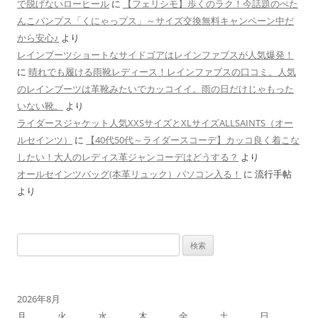
で脱げないローヒール
に
【フェリシモ】歩くのラク！今話題のぺた
んこパンプス「くにゃっプス」～サイズ交換無料キャンペーン中だ
から安心♪
より
レインブーツショートなサイドゴアはレインファブスが人気爆発！
に
晴れでも履ける雨靴レディース！レインファブスの口コミ。人気
のレインブーツは革靴みたいでカッコイイ。雨の日だけじゃもった
いない靴。
より
ライダースジャケット人気XXSサイズとXLサイズALLSAINTS（オー
ルセインツ）
に
【40代50代～ライダースコーデ】カッコ良く着こな
したい！大人のレディス革ジャンコーデはどうする？
より
オールセインツバッグ(本革リュック）パソコン入る！
に
流行手帖
より
検
索
:
2026年8月
月
火
水
木
金
土
日