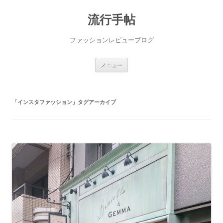
流行手帖
ファッションレビューブログ
コ
メニュー
ン
テ
ン
ツ
へ
「
インスタファッション
」タグアーカイブ
ス
キ
ッ
プ