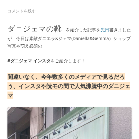
コメントを残す
ダニジェマの靴
を紹介した記事を
先日
書きました
が、今日は素敵ダニエラ&ジェマ(Daniella&Gemma）ショップ
写真や萌え必須の
#ダニジェマ インスタ
をご紹介します！
間違いなく、今年数多くのメディアで見るだろ
う、インスタや読モの間で人気沸騰中のダニジェ
マ