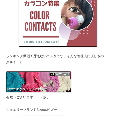
ランキング熾烈！
冴えないランク
です。そんな管理人に優しさの一
票を！！↓
有難うございます・・・涙。
ジュエリーブランドBizouxビズー