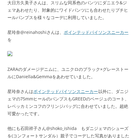
大日方久美子さんは、スリムな同系色のパンツにダニエラ&ジ
ェマあわせたり、対象的にワイドパンツにも合わせたりプチヒ
ールパンプスを様々なコーデに利用していました。
星玲奈@reinahoshiさんは、
ポインテッドパイソンスニーカー
を
ZARAのダメージデニムに、ユニクロのブラック×グレーストー
ルにDaniella&Gemmaをあわせていました。
星玲奈さんは
ポインテッドパイソンスニーカー
以外に、ダニジ
ェマの75mmヒールのパンプスもGREEDのベージュのコート、
レベッカミンコフのフリンジバッグに合わせていました。超絶
可愛かったです。
他にも石田祥子さん@shoko_ishida もダニジェマのシューズ
を(コンフォートサンダル）親子でコーデした写真がありました