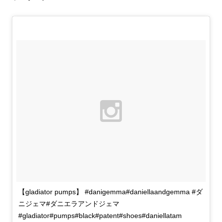
【gladiator pumps】 #danigemma#daniellaandgemma #ダ
ニジェマ#ダニエラアンドジェマ
#gladiator#pumps#black#patent#shoes#daniellatam