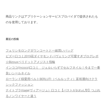
商品リンクはアプリケーションサービスプロバイダで提供されたも
のを使用しております。
最近の投稿
フェリシモロングダウンコートと一緒買いバッグ
ビズー口コミ2019花ダイヤモンドパヴェリング可愛すぎブログレポ
☆Bizouxペリドットアメジスト指輪
インココ(Incoco)口コミ ジェルいらずでセルフネイル！今まで一番
良いシールネイル
ローランド様愛用ベルトBERLUTI（ベルルッティ）富裕層向けクラ
シックファッション
ナイトブラViage(ヴィアージュ）口コミ【バストがおわん型】つぶれ
るノンワイヤーと違う