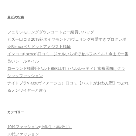
最近の投稿
フェリシモロングダウンコートと一緒買いバッグ
ビズー口コミ2019花ダイヤモンドパヴェリング可愛すぎブログレポ
☆Bizouxペリドットアメジスト指輪
インココ(Incoco)口コミ ジェルいらずでセルフネイル！今まで一番
良いシールネイル
ローランド様愛用ベルトBERLUTI（ベルルッティ）富裕層向けクラ
シックファッション
ナイトブラViage(ヴィアージュ）口コミ【バストがおわん型】つぶれ
るノンワイヤーと違う
カテゴリー
10代ファッション(中学生・高校生）
30代ファッション