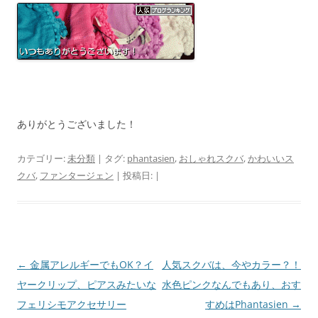
ありがとうございました！
カテゴリー:
未分類
| タグ:
phantasien
,
おしゃれスクバ
,
かわいいス
クバ
,
ファンタージェン
| 投稿日:
|
投
←
金属アレルギーでもOK？イ
人気スクバは、今やカラー？！
稿
ヤークリップ、ピアスみたいな
水色ピンクなんでもあり、おす
ナ
フェリシモアクセサリー
すめはPhantasien
→