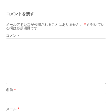
ビ
ゲ
コメントを残す
ー
シ
メールアドレスが公開されることはありません。
*
が付いてい
る欄は必須項目です
ョ
コメント
ン
名前
*
メール
*