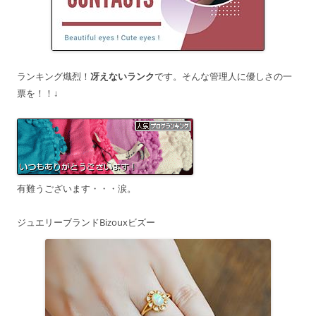
ランキング熾烈！
冴えないランク
です。そんな管理人に優しさの一
票を！！↓
有難うございます・・・涙。
ジュエリーブランドBizouxビズー