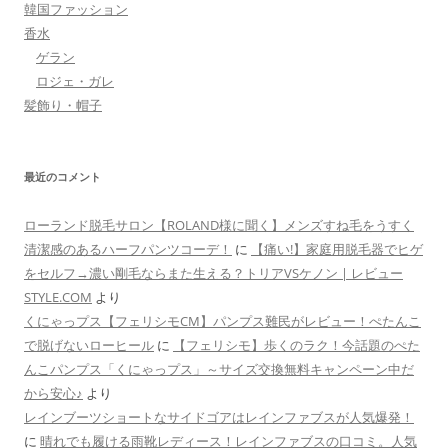
韓国ファッション
香水
ゲラン
ロジェ・ガレ
髪飾り・帽子
最近のコメント
ローランド脱毛サロン【ROLAND様に聞く】メンズすね毛をうすく
清潔感のあるハーフパンツコーデ！
に
【痛い!】家庭用脱毛器でヒゲ
をセルフ→濃い剛毛ならまた生える？トリアVSケノン | レビュー
STYLE.COM
より
くにゃっプス【フェリシモCM】パンプス難民がレビュー！ぺたんこ
で脱げないローヒール
に
【フェリシモ】歩くのラク！今話題のぺた
んこパンプス「くにゃっプス」～サイズ交換無料キャンペーン中だ
から安心♪
より
レインブーツショートなサイドゴアはレインファブスが人気爆発！
に
晴れでも履ける雨靴レディース！レインファブスの口コミ。人気