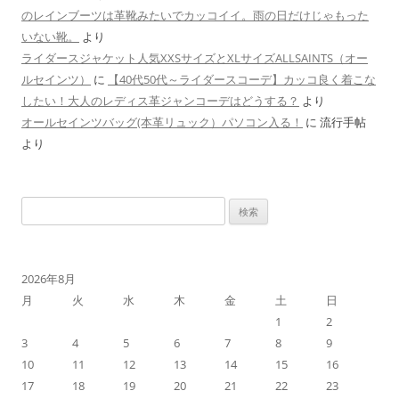
のレインブーツは革靴みたいでカッコイイ。雨の日だけじゃもった
いない靴。
より
ライダースジャケット人気XXSサイズとXLサイズALLSAINTS（オー
ルセインツ）
に
【40代50代～ライダースコーデ】カッコ良く着こな
したい！大人のレディス革ジャンコーデはどうする？
より
オールセインツバッグ(本革リュック）パソコン入る！
に
流行手帖
より
検
索
:
2026年8月
月
火
水
木
金
土
日
1
2
3
4
5
6
7
8
9
10
11
12
13
14
15
16
17
18
19
20
21
22
23