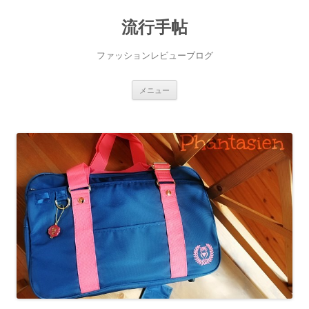
流行手帖
ファッションレビューブログ
コ
メニュー
ン
テ
ン
ツ
へ
ス
キ
ッ
プ