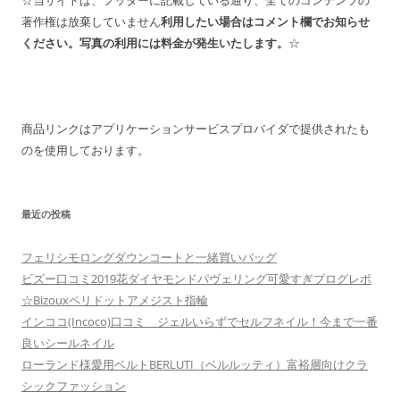
著作権は放棄していません
利用したい場合はコメント欄でお知らせ
ください。写真の利用には料金が発生いたします。
☆
商品リンクはアプリケーションサービスプロバイダで提供されたも
のを使用しております。
最近の投稿
フェリシモロングダウンコートと一緒買いバッグ
ビズー口コミ2019花ダイヤモンドパヴェリング可愛すぎブログレポ
☆Bizouxペリドットアメジスト指輪
インココ(Incoco)口コミ ジェルいらずでセルフネイル！今まで一番
良いシールネイル
ローランド様愛用ベルトBERLUTI（ベルルッティ）富裕層向けクラ
シックファッション