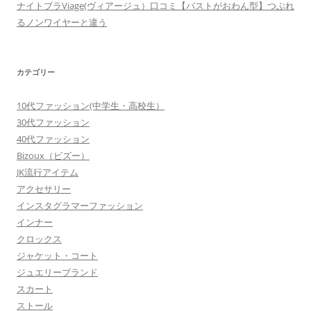
ナイトブラViage(ヴィアージュ）口コミ【バストがおわん型】つぶれ
るノンワイヤーと違う
カテゴリー
10代ファッション(中学生・高校生）
30代ファッション
40代ファッション
Bizoux（ビズー）
JK流行アイテム
アクセサリー
インスタグラマーファッション
インナー
クロックス
ジャケット・コート
ジュエリーブランド
スカート
ストール