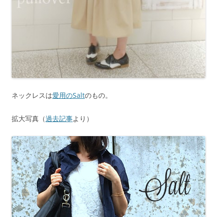
ネックレスは
愛用のSalt
のもの。
拡大写真（
過去記事
より）