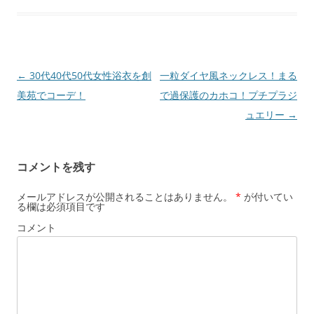
投
←
30代40代50代女性浴衣を創
一粒ダイヤ風ネックレス！まる
稿
美苑でコーデ！
で過保護のカホコ！プチプラジ
ナ
ュエリー
→
ビ
ゲ
コメントを残す
ー
シ
メールアドレスが公開されることはありません。
*
が付いてい
る欄は必須項目です
ョ
コメント
ン