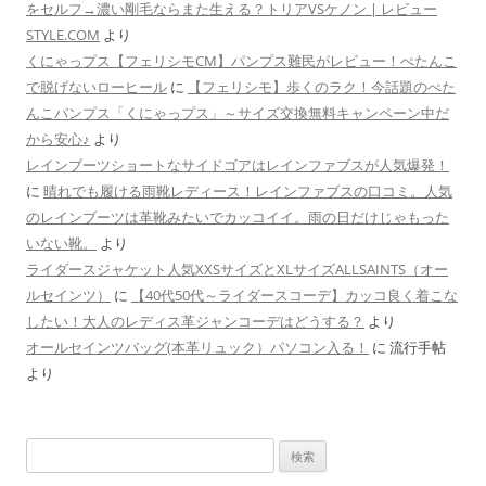
をセルフ→濃い剛毛ならまた生える？トリアVSケノン | レビュー
STYLE.COM
より
くにゃっプス【フェリシモCM】パンプス難民がレビュー！ぺたんこ
で脱げないローヒール
に
【フェリシモ】歩くのラク！今話題のぺた
んこパンプス「くにゃっプス」～サイズ交換無料キャンペーン中だ
から安心♪
より
レインブーツショートなサイドゴアはレインファブスが人気爆発！
に
晴れでも履ける雨靴レディース！レインファブスの口コミ。人気
のレインブーツは革靴みたいでカッコイイ。雨の日だけじゃもった
いない靴。
より
ライダースジャケット人気XXSサイズとXLサイズALLSAINTS（オー
ルセインツ）
に
【40代50代～ライダースコーデ】カッコ良く着こな
したい！大人のレディス革ジャンコーデはどうする？
より
オールセインツバッグ(本革リュック）パソコン入る！
に
流行手帖
より
検
索