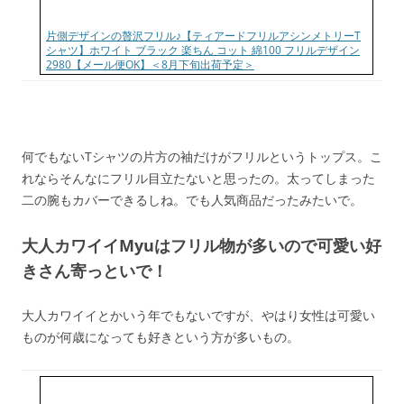
片側デザインの贅沢フリル♪【ティアードフリルアシンメトリーT
シャツ】ホワイト ブラック 楽ちん コット 綿100 フリルデザイン
2980【メール便OK】＜8月下旬出荷予定＞
何でもないTシャツの片方の袖だけがフリルというトップス。こ
れならそんなにフリル目立たないと思ったの。太ってしまった
二の腕もカバーできるしね。でも人気商品だったみたいで。
大人カワイイMyuはフリル物が多いので可愛い好
きさん寄っといで！
大人カワイイとかいう年でもないですが、やはり女性は可愛い
ものが何歳になっても好きという方が多いもの。