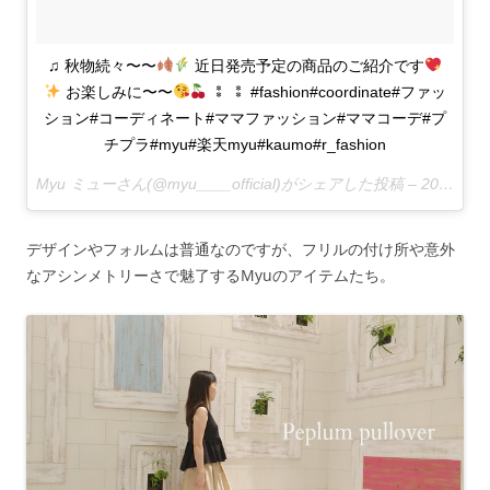
♫ 秋物続々〜〜
近日発売予定の商品のご紹介です
お楽しみに〜〜
⁑ ⁑ #fashion#coordinate#ファッ
ション#コーディネート#ママファッション#ママコーデ#プ
チプラ#myu#楽天myu#kaumo#r_fashion
Myu ミューさん(@myu____official)がシェアした投稿 –
2017 8月 28 8:17午後 PDT
デザインやフォルムは普通なのですが、フリルの付け所や意外
なアシンメトリーさで魅了するMyuのアイテムたち。