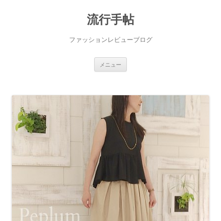
流行手帖
ファッションレビューブログ
コ
メニュー
ン
テ
ン
ツ
へ
ス
キ
ッ
プ