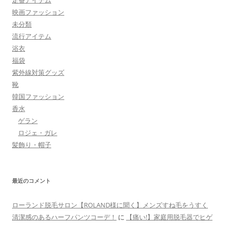
映画ファッション
未分類
流行アイテム
浴衣
福袋
紫外線対策グッズ
靴
韓国ファッション
香水
ゲラン
ロジェ・ガレ
髪飾り・帽子
最近のコメント
ローランド脱毛サロン【ROLAND様に聞く】メンズすね毛をうすく
清潔感のあるハーフパンツコーデ！
に
【痛い!】家庭用脱毛器でヒゲ