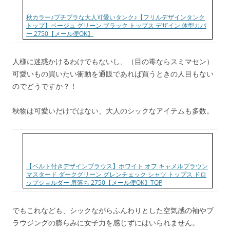
秋カラー♪プチプラな大人可愛いタンク♪【フリルデザインタンク
トップ】ベージュ グリーン ブラック トップス デザイン 体型カバ
ー 2750【メール便OK】
人様に迷惑かけるわけでもないし、（目の毒ならスミマセン）
可愛いもの買いたい衝動を通販であれば買うときの人目もない
のでどうですか？！
秋物は可愛いだけではない、大人のシックなアイテムも多数。
【ベルト付きデザインブラウス】ホワイト オフ キャメルブラウン
マスタード ダークグリーン グレンチェック シャツ トップス ドロ
ップショルダー 肩落ち 2750【メール便OK】TOP
でもこれなども、シックながらふんわりとした空気感の袖やブ
ラウジングの膨らみに女子力を感じずにはいられません。